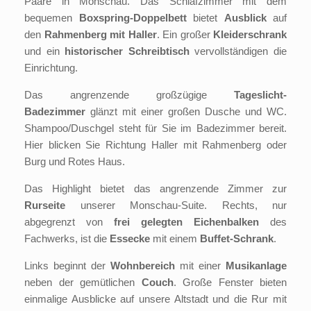
Paare in Monschau. Das Schlafzimmer mit dem
bequemen
Boxspring-Doppelbett
bietet
Ausblick
auf
den
Rahmenberg mit Haller
. Ein großer
Kleiderschrank
und ein
historischer Schreibtisch
vervollständigen die
Einrichtung.
Das angrenzende großzügige
Tageslicht-
Badezimmer
glänzt mit einer großen Dusche und WC.
Shampoo/Duschgel steht für Sie im Badezimmer bereit.
Hier blicken Sie Richtung Haller mit Rahmenberg oder
Burg und Rotes Haus.
Das Highlight bietet das angrenzende Zimmer zur
Rurseite
unserer Monschau-Suite. Rechts, nur
abgegrenzt von
frei gelegten Eichenbalken
des
Fachwerks, ist die
Essecke
mit einem
Buffet-Schrank
.
Links beginnt der
Wohnbereich
mit einer
Musikanlage
neben der gemütlichen
Couch
. Große Fenster bieten
einmalige Ausblicke auf unsere Altstadt und die Rur mit