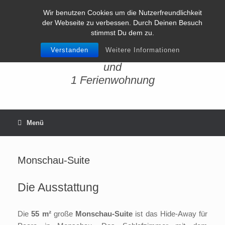
Zum
Wir benutzen Cookies um die Nutzerfreundlichkeit
Inhalt
der Webseite zu verbessen. Durch Deinen Besuch
springen
stimmst Du dem zu.
Verstanden
Weitere Informationen
4 Ferienzimmer
und
1 Ferienwohnung
Menü
Monschau-Suite
Die Ausstattung
Die
55 m²
große
Monschau-Suite
ist das Hide-Away für